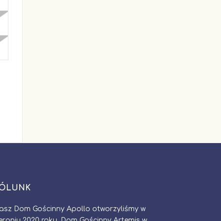
ÓLUNK
asz Dom Gościnny Apollo otworzyliśmy w
ierpniu 2020 roku, Dom Gościnny Artemis w