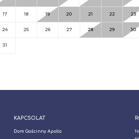
KAPCSOLAT
R
Dom Gościnny Apollo
N
s