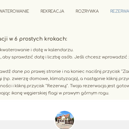
WATEROWANIE
REKREACJA
ROZRYWKA
REZERWA
cji w 6 prostych krokach:
akwaterowanie i datę w kalendarzu.
, aby sprawdzić datę i liczbę osób. Jeśli chcesz wprowadzić 
prawdź dane po prawej stronie i na koniec naciśnij przycisk "Za
(np. zwierzę domowe, klimatyzacja), a następnie kliknij przyc
ści i kliknij przycisk "Rezerwuj". Twoja rezerwacja jest goto
kając ikonę węgierskiej flagi w prawym górnym rogu.