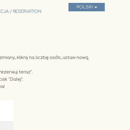
POLSKI
CJA / RESERVATION
zmiany, kliknij na liczbę osób, ustaw nową
rezerwuj teraz".
isk "Dalej".
wa!