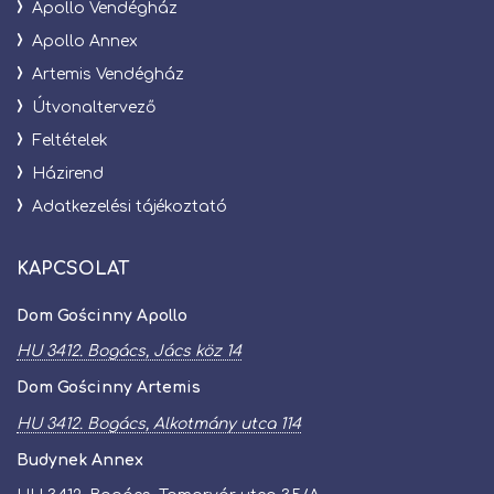
Apollo Vendégház
Apollo Annex
Artemis Vendégház
Útvonaltervező
Feltételek
Házirend
Adatkezelési tájékoztató
KAPCSOLAT
Dom Gościnny Apollo
HU 3412. Bogács, Jács köz 14
Dom Gościnny Artemis
HU 3412. Bogács, Alkotmány utca 114
Budynek Annex