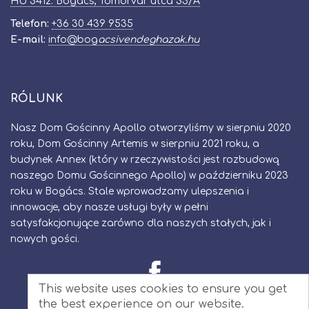
HU 3412. Bogács, Tomorvár utca 35/A
Telefon:
+36 30 439 9535
E-mail:
info
@
bog​
acsivendeghazak.hu
RÓLUNK
Nasz Dom Gościnny Apollo otworzyliśmy w sierpniu 2020
roku, Dom Gościnny Artemis w sierpniu 2021 roku, a
budynek Annex (który w rzeczywistości jest rozbudową
naszego Domu Gościnnego Apollo) w październiku 2023
roku w Bogács. Stale wprowadzamy ulepszenia i
innowacje, aby nasze usługi były w pełni
satysfakcjonujące zarówno dla naszych stałych, jak i
nowych gości.
This website uses cookies to ensure you get
the best experience on our website.